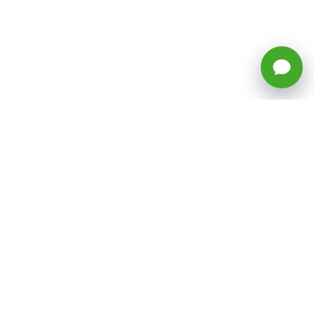
🕒 Horario: Lunes a Viernes, 8:45 a
17:50 hrs (continuado)
Estacionamientos Disponibles
Síguenos
CATEGORÍAS
Inicio
ventas@todotoner.cl
Teléfono +56226958460
Términos y Condiciones
¿Quiénes somos?