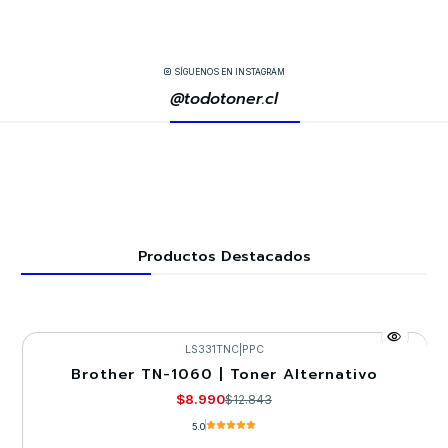
SÍGUENOS EN INSTAGRAM
@todotoner.cl
Productos Destacados
LS331TNC
|
PPC
Brother TN-1060 | Toner Alternativo
-30%
$8.990
$12.843
5.0