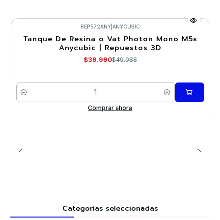
REP572ANY
|
ANYCUBIC
Tanque De Resina o Vat Photon Mono M5s
-20%
Anycubic | Repuestos 3D
$39.990
$49.988
Cantidad
Comprar ahora
Categorías seleccionadas