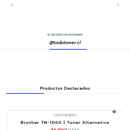
SÍGUENOS EN INSTAGRAM
@todotoner.cl
Productos Destacados
LS331TNC
|
PPC
Brother TN-1060 | Toner Alternativo
-30%
$8.990
$12.843