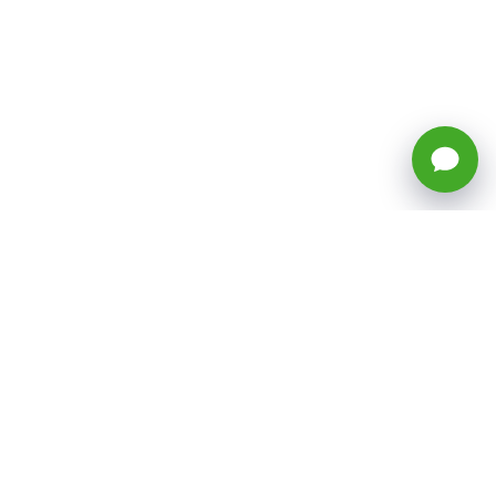
🕒 Horario: Lunes a Viernes, 8:45 a
17:50 hrs (continuado)
Estacionamientos Disponibles
Síguenos
CATEGORÍAS
Inicio
ventas@todotoner.cl