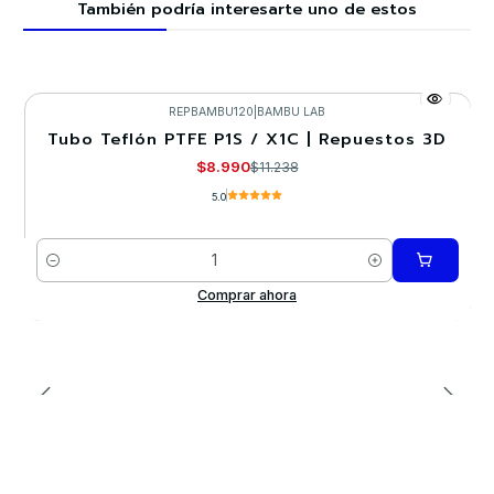
También podría interesarte uno de estos
REPBAMBU120
|
BAMBU LAB
Tubo Teflón PTFE P1S / X1C | Repuestos 3D
-20%
$8.990
$11.238
5.0
Cantidad
Comprar ahora