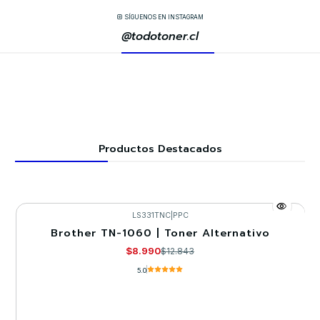
SÍGUENOS EN INSTAGRAM
@todotoner.cl
Productos Destacados
LS331TNC
|
PPC
Brother TN-1060 | Toner Alternativo
-30%
$8.990
$12.843
5.0