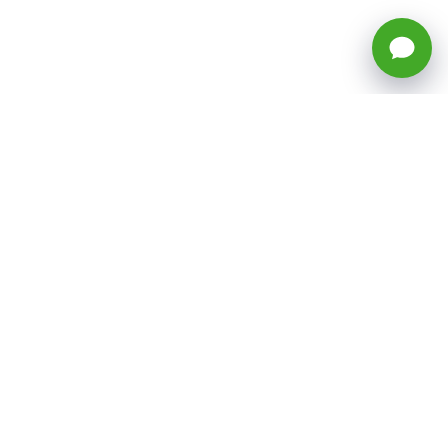
🕒 Horario: Lunes a Viernes, 8:45 a
17:50 hrs (continuado)
Estacionamientos Disponibles
Síguenos
CATEGORÍAS
Inicio
ventas@todotoner.cl
Teléfono +56226958460
Términos y Condiciones
¿Quiénes somos?
Condiciones de Despacho y Devolución
Preguntas Frecuentes