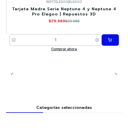
REP77ELEGOO
|
ELEGOO
Tarjeta Madre Serie Neptune 4 y Neptune 4
-20%
Pro Elegoo | Repuestos 3D
$79.989
$99.986
Cantidad
Comprar ahora
Categorías seleccionadas