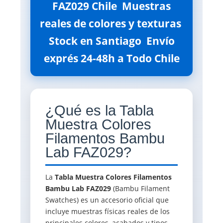
FAZ029 Chile  Muestras
reales de colores y texturas 
Stock en Santiago  Envío
exprés 24-48h a Todo Chile
¿Qué es la Tabla
Muestra Colores
Filamentos Bambu
Lab FAZ029?
La
Tabla Muestra Colores Filamentos
Bambu Lab FAZ029
(Bambu Filament
Swatches) es un accesorio oficial que
incluye muestras físicas reales de los
principales colores, acabados y tipos