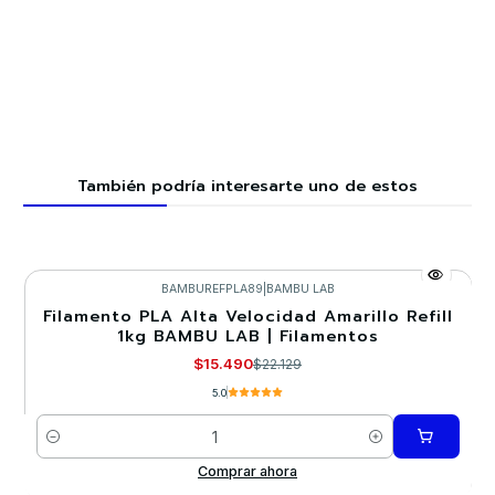
También podría interesarte uno de estos
BAMBUREFPLA89
|
BAMBU LAB
Filamento PLA Alta Velocidad Amarillo Refill
-30%
1kg BAMBU LAB | Filamentos
$15.490
$22.129
5.0
Cantidad
Comprar ahora