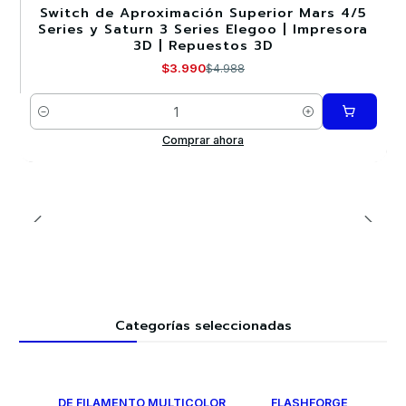
Switch de Aproximación Superior Mars 4/5
-20%
Series y Saturn 3 Series Elegoo | Impresora
3D | Repuestos 3D
$3.990
$4.988
Cantidad
Comprar ahora
Categorías seleccionadas
DE FILAMENTO MULTICOLOR
FLASHFORGE