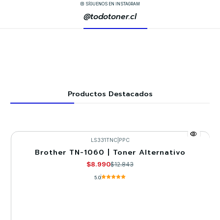
SÍGUENOS EN INSTAGRAM
@todotoner.cl
Productos Destacados
LS331TNC
|
PPC
Brother TN-1060 | Toner Alternativo
-30%
$8.990
$12.843
5.0