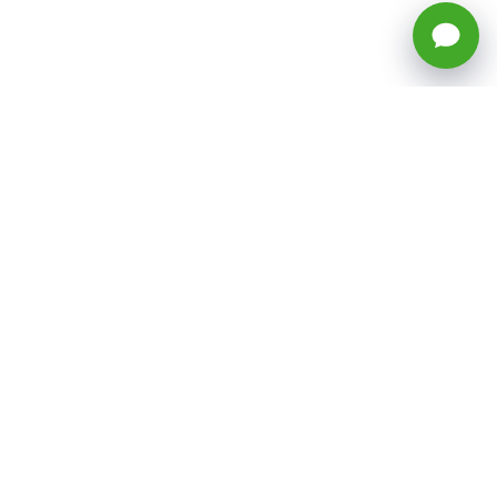
🕒 Horario: Lunes a Viernes, 8:45 a
17:50 hrs (continuado)
Estacionamientos Disponibles
Síguenos
CATEGORÍAS
Inicio
ventas@todotoner.cl
Teléfono +56226958460
Términos y Condiciones
¿Quiénes somos?
Condiciones de Despacho y Devolución
Preguntas Frecuentes
Políticas de Privacidad