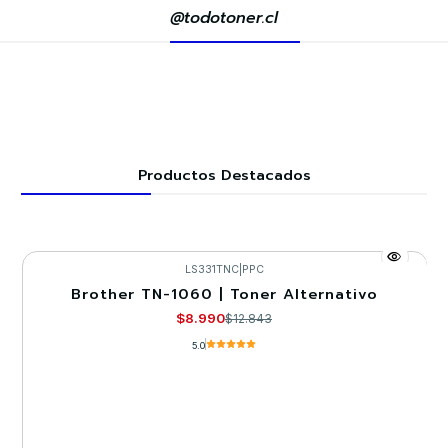
@todotoner.cl
Productos Destacados
LS331TNC
|
PPC
Brother TN-1060 | Toner Alternativo
-30%
$8.990
$12.843
5.0