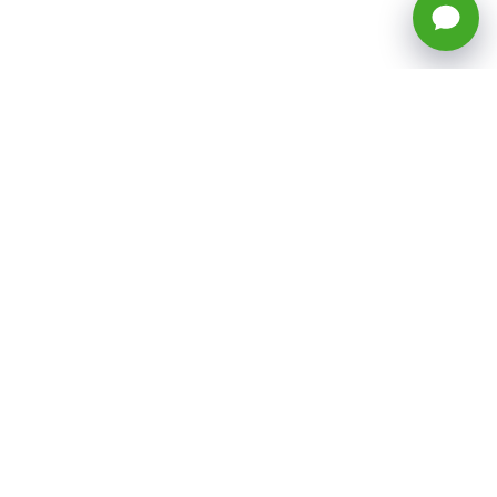
🕒 Horario: Lunes a Viernes, 8:45 a
17:50 hrs (continuado)
Estacionamientos Disponibles
Síguenos
CATEGORÍAS
Inicio
ventas@todotoner.cl
Teléfono +56226958460
Términos y Condiciones
¿Quiénes somos?
Condiciones de Despacho y Devolución
Preguntas Frecuentes
Políticas de Privacidad
Venta por Mayor