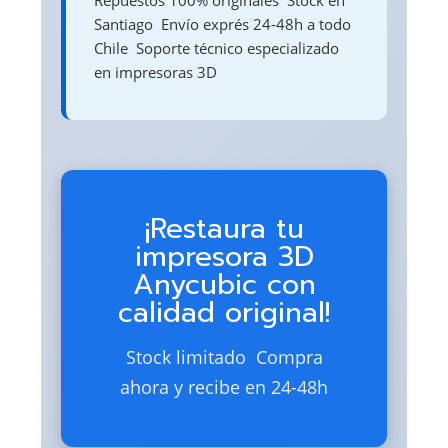
Repuestos 100% originales  Stock en
Santiago  Envío exprés 24-48h a todo
Chile  Soporte técnico especializado
en impresoras 3D
¡Restaura tu
impresora 3D
Anycubic con
calidad original!
Stock limitado  Compra
ahora y recibe en 24-48h