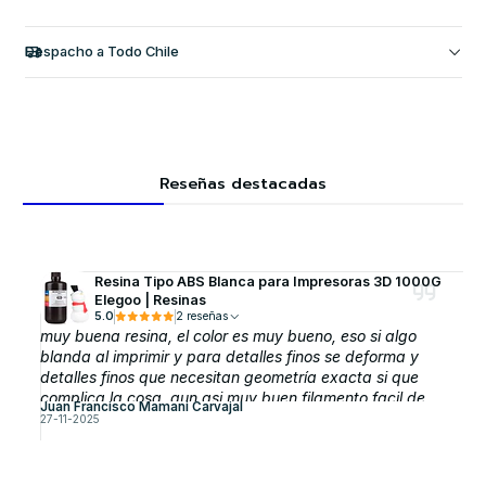
Despacho a Todo Chile
Reseñas destacadas
Resina Tipo ABS Blanca para Impresoras 3D 1000G
Elegoo | Resinas
5.0
2 reseñas
muy buena resina, el color es muy bueno, eso si algo
blanda al imprimir y para detalles finos se deforma y
detalles finos que necesitan geometría exacta si que
complica la cosa, aun asi muy buen filamento facil de
Juan Francisco Mamani Carvajal
sacar y si cuesta sacar soporte basta con dejarla 3
27-11-2025
horas en alcohol y listo