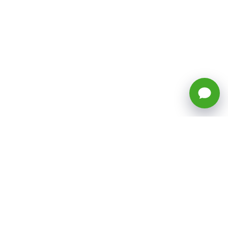
🕒 Horario: Lunes a Viernes, 8:45 a
17:50 hrs (continuado)
Estacionamientos Disponibles
Síguenos
CATEGORÍAS