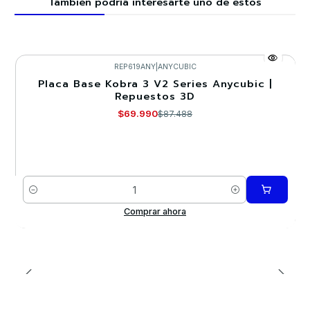
También podría interesarte uno de estos
REP619ANY
|
ANYCUBIC
Placa Base Kobra 3 V2 Series Anycubic |
-20%
Repuestos 3D
$69.990
$87.488
Cantidad
Comprar ahora