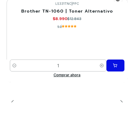
LS331TNC
|
PPC
Brother TN-1060 | Toner Alternativo
-30%
$8.990
$12.843
5.0
Cantidad
Comprar ahora