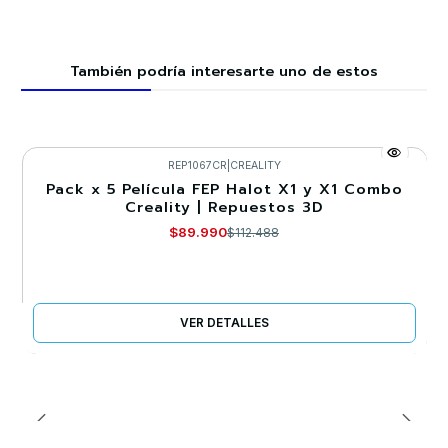
También podría interesarte uno de estos
REP1067CR
|
CREALITY
Pack x 5 Película FEP Halot X1 y X1 Combo
-20%
Creality | Repuestos 3D
Llega el 30/08/2026
$89.990
$112.488
VER DETALLES