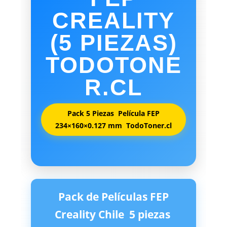
CREALITY
(5 PIEZAS)
TODOTONE
R.CL
Pack 5 Piezas  Película FEP
234×160×0.127 mm  TodoToner.cl
Pack de Películas FEP
Creality Chile  5 piezas 