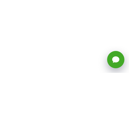
🕒 Horario: Lunes a Viernes, 8:45 a
17:50 hrs (continuado)
Estacionamientos Disponibles
Síguenos