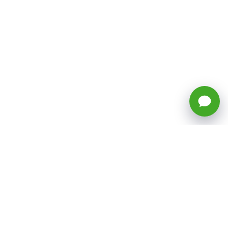
🕒 Horario: Lunes a Viernes, 8:45 a
17:50 hrs (continuado)
Estacionamientos Disponibles
Síguenos
CATEGORÍAS