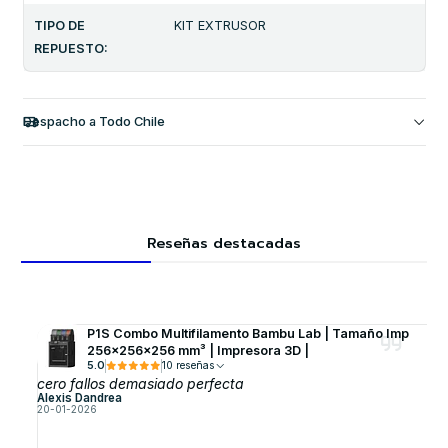
TIPO DE
KIT EXTRUSOR
REPUESTO:
Despacho a Todo Chile
Reseñas destacadas
P1S Combo Multifilamento Bambu Lab | Tamaño Imp
256×256×256 mm³ | Impresora 3D |
5.0
10 reseñas
cero fallos demasiado perfecta
Alexis Dandrea
20-01-2026