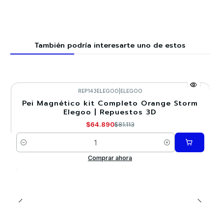
También podría interesarte uno de estos
REP143ELEGOO
|
ELEGOO
Pei Magnético kit Completo Orange Storm
-20%
Elegoo | Repuestos 3D
$64.890
$81.113
Cantidad
Comprar ahora