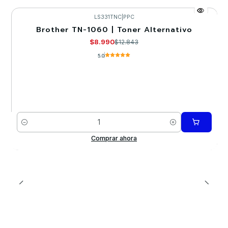
LS331TNC
|
PPC
Brother TN-1060 | Toner Alternativo
-30%
$8.990
$12.843
5.0
Cantidad
Comprar ahora