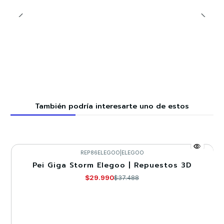
También podría interesarte uno de estos
REP86ELEGOO
|
ELEGOO
Pei Giga Storm Elegoo | Repuestos 3D
-20%
$29.990
$37.488
Agotado