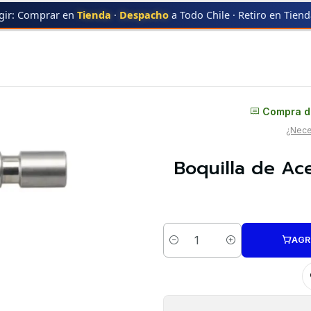
gir: Comprar en
Tienda
·
Despacho
a Todo Chile · Retiro en Tien
a Kobra 3 Max Anycubic | Repuestos 3D
Distribuidor oficial
Compra di
¿Neces
Boquilla de Ac
AGR
Cantidad