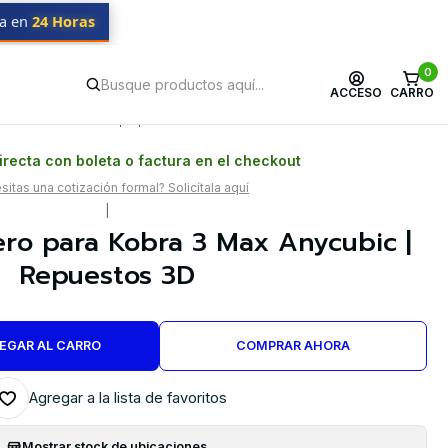
da en
24 Horas
0
ACCESO
CARRO
Postventa propia
Garantía en Chile
recta con boleta o factura en el checkout
itas una cotización formal? Solicítala aquí
|
ero para Kobra 3 Max Anycubic |
Repuestos 3D
EGAR AL CARRO
COMPRAR AHORA
Agregar a la lista de favoritos
Mostrar stock de ubicaciones