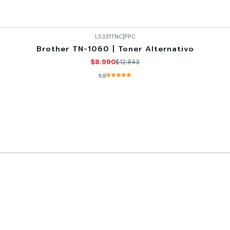
LS331TNC
|
PPC
Brother TN-1060 | Toner Alternativo
$8.990
$12.843
5.0
Comprar ahora