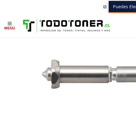
Puedes Ele
Inicio
Todo 3D
REPUESTOS 3D
ANYCUBIC
Boquilla de Acero par
MENÚ