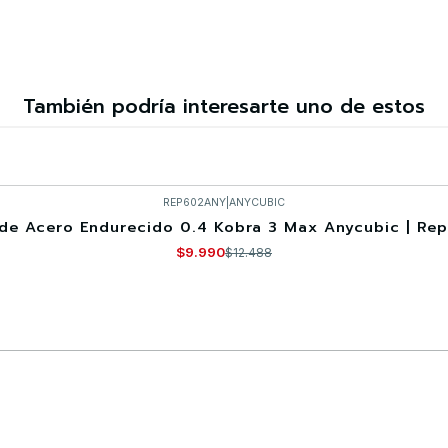
También podría interesarte uno de estos
REP602ANY
|
ANYCUBIC
 de Acero Endurecido 0.4 Kobra 3 Max Anycubic | Re
$9.990
$12.488
Comprar ahora