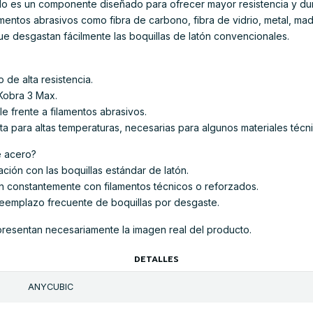
o es un componente diseñado para ofrecer mayor resistencia y dura
amentos abrasivos como fibra de carbono, fibra de vidrio, metal, ma
e desgastan fácilmente las boquillas de latón convencionales.
 de alta resistencia.
Kobra 3 Max.
e frente a filamentos abrasivos.
a para altas temperaturas, necesarias para algunos materiales técni
e acero?
ción con las boquillas estándar de latón.
an constantemente con filamentos técnicos o reforzados.
eemplazo frecuente de boquillas por desgaste.
presentan necesariamente la imagen real del producto.
DETALLES
ANYCUBIC