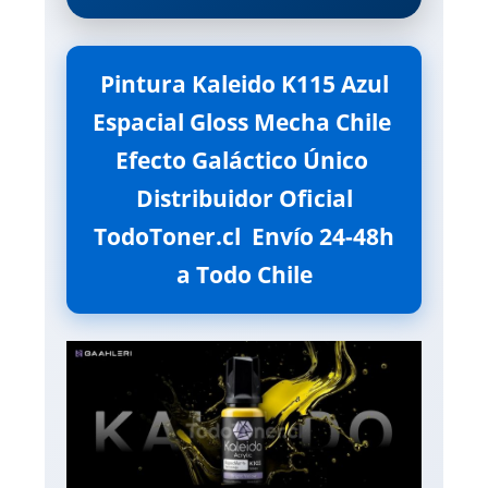
Pintura Kaleido K115 Azul
Espacial Gloss Mecha Chile 
Efecto Galáctico Único 
Distribuidor Oficial
TodoToner.cl  Envío 24-48h
a Todo Chile