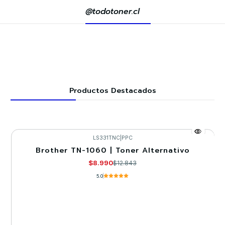
@todotoner.cl
Productos Destacados
LS331TNC
|
PPC
Brother TN-1060 | Toner Alternativo
-30%
$8.990
$12.843
5.0