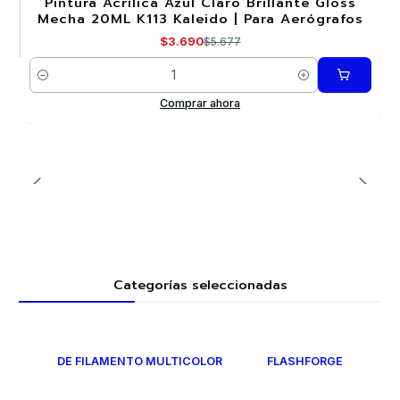
Pintura Acrílica Azul Claro Brillante Gloss
-35%
Mecha 20ML K113 Kaleido | Para Aerógrafos
$3.690
$5.677
Cantidad
Comprar ahora
Categorías seleccionadas
DE FILAMENTO MULTICOLOR
FLASHFORGE