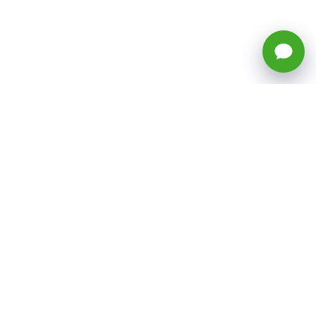
🕒 Horario: Lunes a Viernes, 8:45 a
17:50 hrs (continuado)
Estacionamientos Disponibles
Síguenos
CATEGORÍAS
Inicio
ventas@todotoner.cl
Teléfono +56226958460
Términos y Condiciones
¿Quiénes somos?
Condiciones de Despacho y Devolución