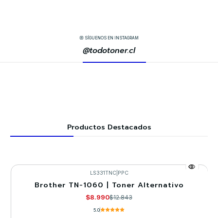
SÍGUENOS EN INSTAGRAM
@todotoner.cl
Productos Destacados
LS331TNC
|
PPC
Brother TN-1060 | Toner Alternativo
-30%
$8.990
$12.843
5.0