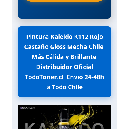
Pintura Kaleido K112 Rojo
Castaño Gloss Mecha Chile 
Más Cálida y Brillante 
Distribuidor Oficial
TodoToner.cl  Envío 24-48h
a Todo Chile