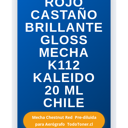
ROJO
CASTAÑO
BRILLANTE
GLOSS
MECHA
K112
KALEIDO
20 ML
CHILE
Mecha Chestnut Red  Pre-diluida
para Aerógrafo  TodoToner.cl