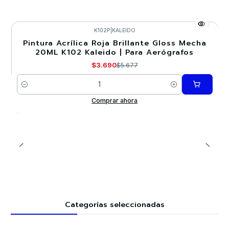
K102P
|
KALEIDO
Pintura Acrílica Roja Brillante Gloss Mecha
-35%
20ML K102 Kaleido | Para Aerógrafos
$3.690
$5.677
Cantidad
Comprar ahora
Categorías seleccionadas