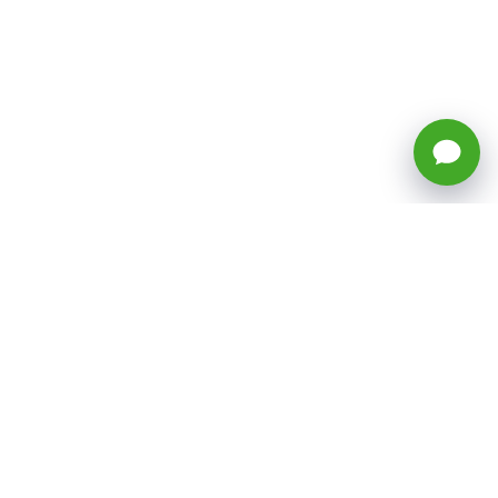
🕒 Horario: Lunes a Viernes, 8:45 a
17:50 hrs (continuado)
Estacionamientos Disponibles
Síguenos
CATEGORÍAS
Inicio
ventas@todotoner.cl
Teléfono +56226958460