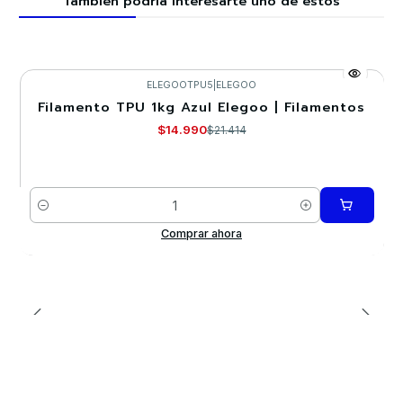
También podría interesarte uno de estos
ELEGOOTPU5
|
ELEGOO
Filamento TPU 1kg Azul Elegoo | Filamentos
-30%
$14.990
$21.414
Cantidad
Comprar ahora