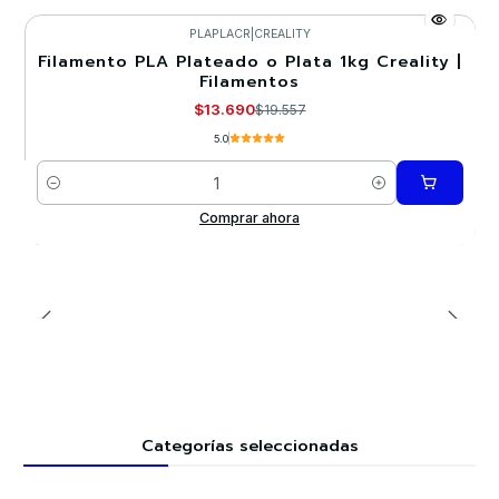
PLAPLACR
|
CREALITY
Filamento PLA Plateado o Plata 1kg Creality |
-30%
Filamentos
$13.690
$19.557
5.0
Cantidad
Comprar ahora
Categorías seleccionadas