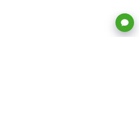
🕒 Horario: Lunes a Viernes, 8:45 a
17:50 hrs (continuado)
Estacionamientos Disponibles
Síguenos
CATEGORÍAS
Inicio
ventas@todotoner.cl
Teléfono +56226958460
Términos y Condiciones
¿Quiénes somos?
Condiciones de Despacho y Devolución