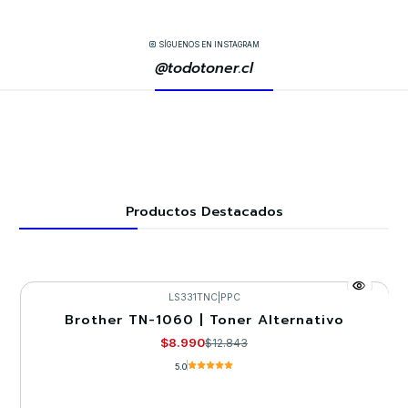
SÍGUENOS EN INSTAGRAM
@todotoner.cl
Productos Destacados
LS331TNC
|
PPC
Brother TN-1060 | Toner Alternativo
-30%
$8.990
$12.843
5.0