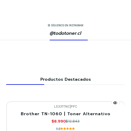
SÍGUENOS EN INSTAGRAM
@todotoner.cl
Productos Destacados
LS331TNC
|
PPC
Brother TN-1060 | Toner Alternativo
-30%
$8.990
$12.843
5.0