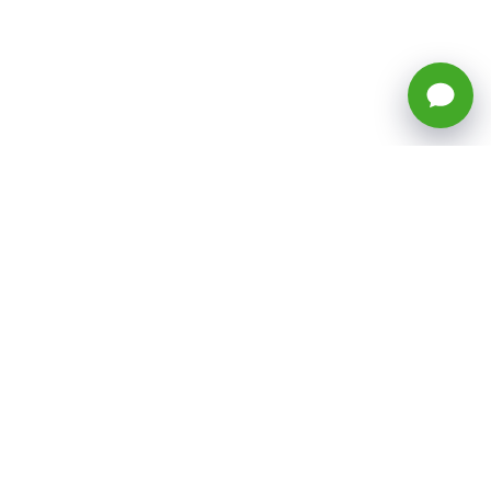
🕒 Horario: Lunes a Viernes, 8:45 a
17:50 hrs (continuado)
Estacionamientos Disponibles
Síguenos
CATEGORÍAS
Inicio
ventas@todotoner.cl
Teléfono +56226958460
Términos y Condiciones
¿Quiénes somos?