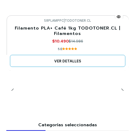
58PLAMPPC
|
TODOTONER.CL
Filamento PLA+ Café 1kg TODOTONER.CL |
-30%
Filamentos
Agotado
$10.490
$14.986
5.0
VER DETALLES
Categorías seleccionadas