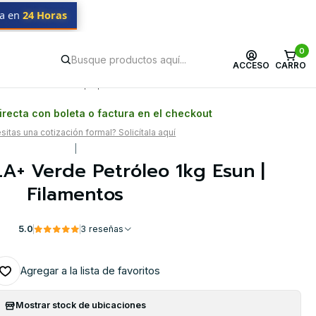
da en
24 Horas
0
ACCESO
CARRO
Postventa propia
Garantía en Chile
recta con boleta o factura en el checkout
itas una cotización formal? Solicítala aquí
|
A+ Verde Petróleo 1kg Esun |
Filamentos
5.0
3 reseñas
Agregar a la lista de favoritos
Mostrar stock de ubicaciones