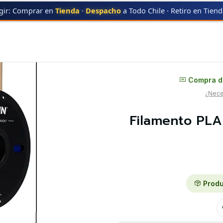
gir: Comprar en
Tienda
·
Despacho
a Todo Chile · Retiro en Tien
SIC
ESUN
Filamento PLA Azul Bobina Plastica 1kg Esun | Filamentos
Distribuidor oficial
Compra di
¿Neces
Filamento PLA 
Produ