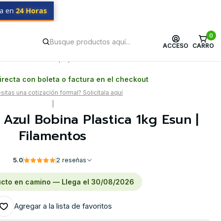
da en
24 Horas
0
ACCESO
CARRO
Postventa propia
Garantía en Chile
recta con boleta o factura en el checkout
itas una cotización formal? Solicítala aquí
|
Azul Bobina Plastica 1kg Esun |
Filamentos
5.0
2 reseñas
cto en camino — Llega el 30/08/2026
Agregar a la lista de favoritos