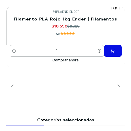
174PLAEND
|
ENDER
Filamento PLA Rojo 1kg Ender | Filamentos
-30%
$10.590
$15.129
5.0
Cantidad
Comprar ahora
Categorías seleccionadas