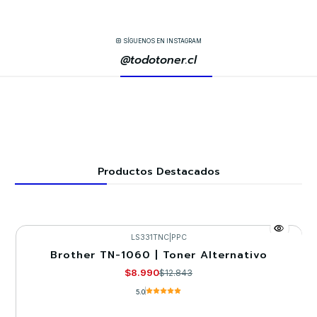
SÍGUENOS EN INSTAGRAM
@todotoner.cl
Productos Destacados
LS331TNC
|
PPC
Brother TN-1060 | Toner Alternativo
-30%
$8.990
$12.843
5.0