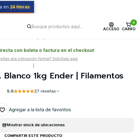
da en
24 Horas
0
ACCESO
CARRO
Postventa propia
Garantía en Chile
recta con boleta o factura en el checkout
itas una cotización formal? Solicítala aquí
|
 Blanco 1kg Ender | Filamentos
5.0
27 reseñas
Agregar a la lista de favoritos
Mostrar stock de ubicaciones
COMPARTIR ESTE PRODUCTO