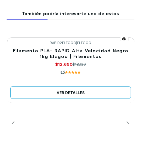
También podría interesarte uno de estos
RAPID2ELEGOO
|
ELEGOO
Filamento PLA+ RAPID Alta Velocidad Negro
-30%
1kg Elegoo | Filamentos
Agotado
$12.690
$18.129
5.0
VER DETALLES