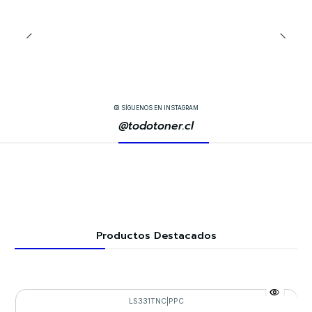
SÍGUENOS EN INSTAGRAM
@todotoner.cl
Productos Destacados
LS331TNC
|
PPC