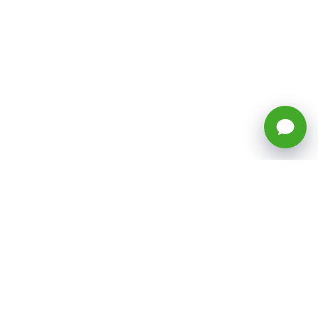
🕒 Horario: Lunes a Viernes, 8:45 a
17:50 hrs (continuado)
Estacionamientos Disponibles
Síguenos
CATEGORÍAS
Inicio