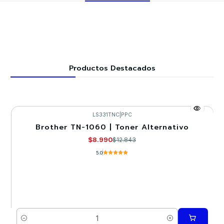
Productos Destacados
LS331TNC
|
PPC
Brother TN-1060 | Toner Alternativo
-30%
$8.990
$12.843
5.0
Cantidad