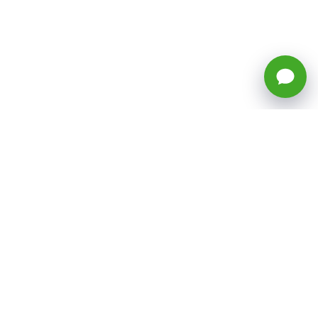
🕒 Horario: Lunes a Viernes, 8:45 a
17:50 hrs (continuado)
Estacionamientos Disponibles
Síguenos
CATEGORÍAS
Inicio
ventas@todotoner.cl
Teléfono +56226958460
Términos y Condiciones