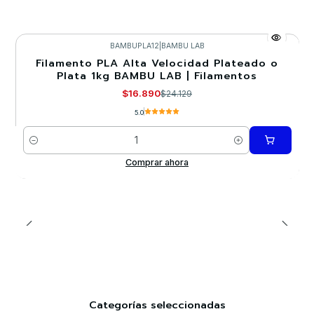
BAMBUPLA12
|
BAMBU LAB
Filamento PLA Alta Velocidad Plateado o
-30%
Plata 1kg BAMBU LAB | Filamentos
$16.890
$24.129
5.0
Cantidad
Comprar ahora
Categorías seleccionadas