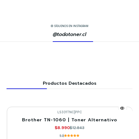
SÍGUENOS EN INSTAGRAM
@todotoner.cl
Productos Destacados
LS331TNC
|
PPC
Brother TN-1060 | Toner Alternativo
-30%
$8.990
$12.843
5.0