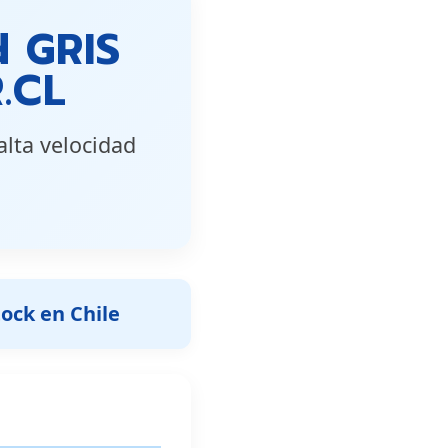
d GRIS
.CL
ta velocidad 
tock en Chile