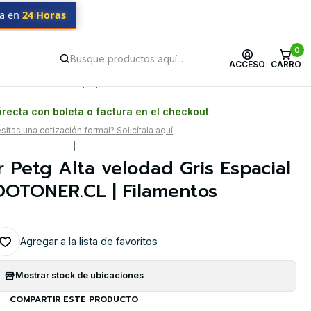
da en
24 Horas
pacial 1kg TODOTONER.CL | Filamentos
0
ACCESO
CARRO
Postventa propia
Garantía en Chile
recta con boleta o factura en el checkout
itas una cotización formal? Solicítala aquí
|
 Petg Alta velodad Gris Espacial
DOTONER.CL | Filamentos
Agregar a la lista de favoritos
Mostrar stock de ubicaciones
COMPARTIR ESTE PRODUCTO