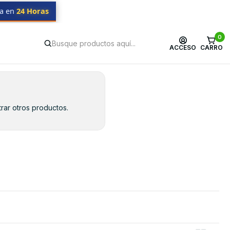
da en
24 Horas
0
ACCESO
CARRO
rar otros productos.