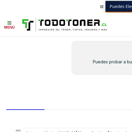
Puedes Ele
Inicio
Toner y tambor
Tambor Original
BROTHER
Equipos BROTHE
MENÚ
Puedes probar a bus