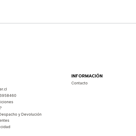
Comprar ahora
INFORMACIÓN
Contacto
r.cl
26958460
iciones
?
Despacho y Devolución
entes
acidad