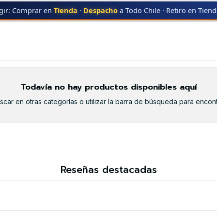
gir: Comprar en
Tienda
·
Despacho
a Todo Chile · Retiro en Tien
R
HL-2170W
HL-2170W
Todavía no hay productos disponibles aquí
car en otras categorías o utilizar la barra de búsqueda para encont
Reseñas destacadas