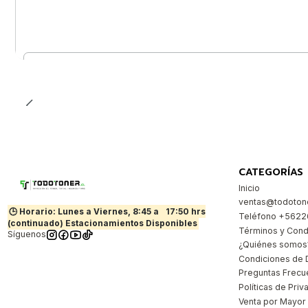
Cantidad
CATEGORÍAS
Inicio
ventas@todotone
🕒 Horario: Lunes a Viernes, 8:45 a
17:50 hrs
Teléfono +562
(continuado) Estacionamientos Disponibles
Términos y Cond
Síguenos
¿Quiénes somos
Condiciones de 
Preguntas Frecu
Políticas de Priv
Venta por Mayor