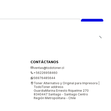
CONTÁCTANOS
ventas@todotoner.cl
+56226958460
56976485644
Toner Alternativo y Original para Impresora |
TodoToner address
GuardiaMarina Ernesto Riquelme 270
8340447 Santiago - Santiago Centro
Región Metropolitana - Chile