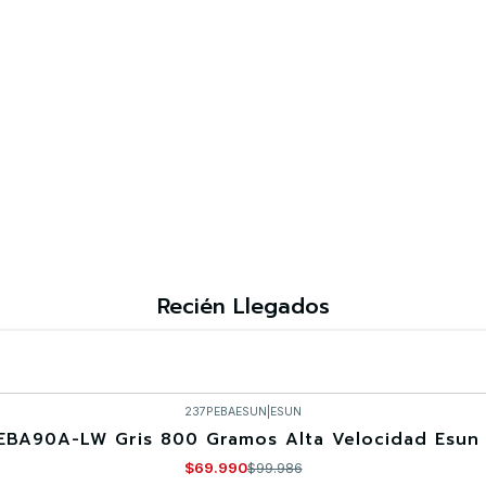
Recién Llegados
237PEBAESUN
|
ESUN
EBA90A-LW Gris 800 Gramos Alta Velocidad Esun 
$69.990
$99.986