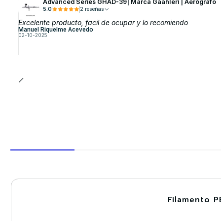
Advanced Series GHAD-39| Marca GaahIeri | Aerógrafo
5.0
2 reseñas
Excelente producto, facil de ocupar y lo recomiendo
Manuel Riquelme Acevedo
02-10-2025
Filamento P
-30%