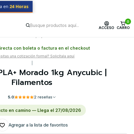
da en
24 Horas
0
ACCESO
CARRO
Postventa propia
Garantía en Chile
recta con boleta o factura en el checkout
itas una cotización formal? Solicítala aquí
|
PLA+ Morado 1kg Anycubic |
Filamentos
5.0
2 reseñas
cto en camino — Llega el 27/08/2026
Agregar a la lista de favoritos