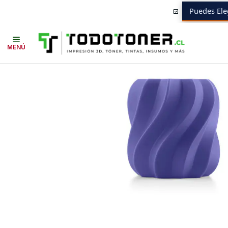
Puedes Ele
Inicio
Todo 3D
FILAMENTOS
TODO PLA
PLA+
ANYCUBIC
Filam
MENÚ