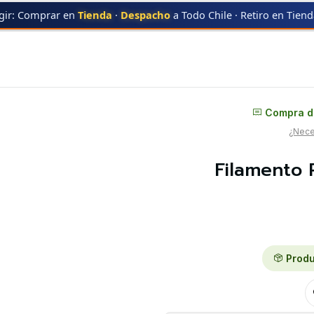
gir: Comprar en
Tienda
·
Despacho
a Todo Chile · Retiro en Tien
ento PLA+ Morado 1kg Anycubic | Filamentos
Distribuidor oficial
Compra di
¿Neces
Filamento 
Produ