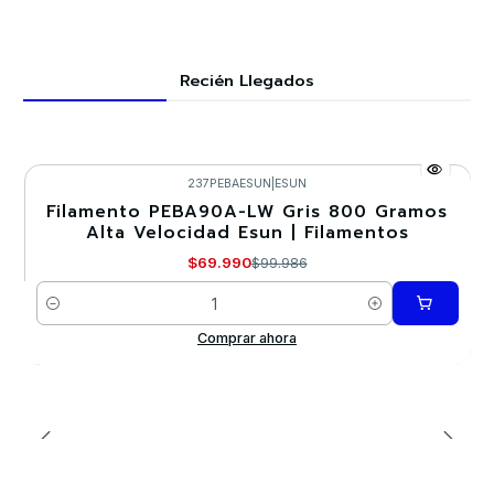
Recién Llegados
237PEBAESUN
|
ESUN
Filamento PEBA90A-LW Gris 800 Gramos
-30%
Alta Velocidad Esun | Filamentos
$69.990
$99.986
Cantidad
Comprar ahora