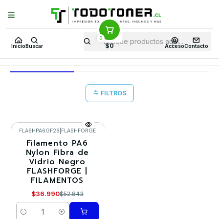
Puedes Elegir: Comprar en
Tienda
·
Despacho
a Todo Chile · Retiro en
Tienda en
24 Horas
0
Inicio
Todo 3D
FILAMENTOS
FIBRA DE VIDRIO
$0
Inicio
Buscar
Acceso
Contacto
FIBRA DE VIDRIO
FILTROS
FLASHPA6GF26
|
FLASHFORGE
Filamento PA6
-30%
Nylon Fibra de
Vidrio Negro
FLASHFORGE |
FILAMENTOS
$36.990
$52.843
Cantidad