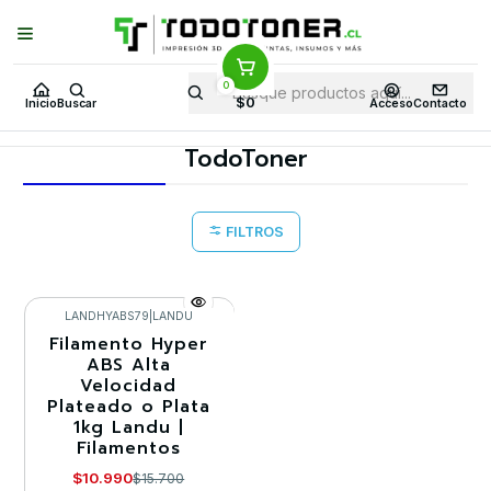
Puedes Elegir: Comprar en
Tienda
·
Despacho
a Todo Chile · Retiro en
Tienda en
24 Horas
0
Inicio
FilamentoOfertas CD 40 en TodoToner
$0
Inicio
Buscar
Acceso
Contacto
FilamentoOfertas CD 40 en
TodoToner
FILTROS
LANDHYABS79
|
LANDU
Filamento Hyper
-30%
ABS Alta
Velocidad
Agotado
Plateado o Plata
1kg Landu |
Filamentos
$10.990
$15.700