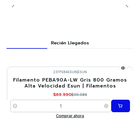
Recién Llegados
237PEBAESUN
|
ESUN
Filamento PEBA90A-LW Gris 800 Gramos
-30%
Alta Velocidad Esun | Filamentos
$69.990
$99.986
Cantidad
Comprar ahora