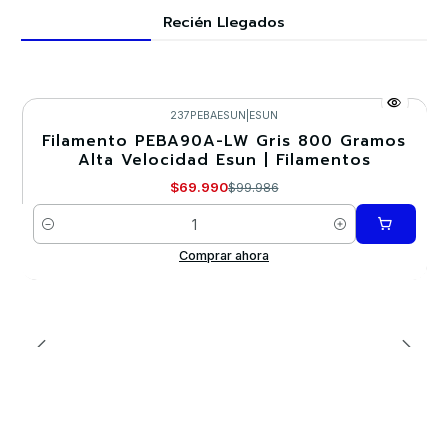
Recién Llegados
237PEBAESUN
|
ESUN
Filamento PEBA90A-LW Gris 800 Gramos
-30%
Alta Velocidad Esun | Filamentos
Nuevo
$69.990
$99.986
Cantidad
Comprar ahora