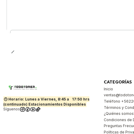
Cantidad
CATEGORÍAS
Inicio
ventas@todotone
🕒 Horario: Lunes a Viernes, 8:45 a
17:50 hrs
Teléfono +562
(continuado) Estacionamientos Disponibles
Términos y Cond
Síguenos
¿Quiénes somos
Condiciones de 
Preguntas Frecu
Políticas de Priv