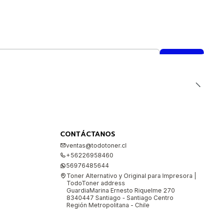
CONTÁCTANOS
ventas@todotoner.cl
+56226958460
56976485644
Toner Alternativo y Original para Impresora |
TodoToner address
GuardiaMarina Ernesto Riquelme 270
8340447 Santiago - Santiago Centro
Región Metropolitana - Chile