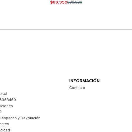
$69.990
$99.986
Comprar ahora
INFORMACIÓN
Contacto
r.cl
26958460
iciones
?
Despacho y Devolución
entes
acidad