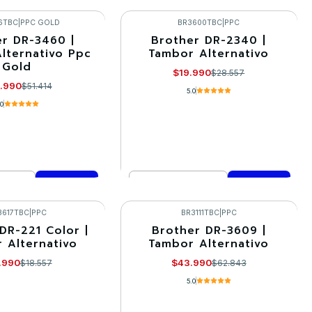
Cantidad
mprar ahora
Comprar ahora
6TBC
|
PPC GOLD
BR3600TBC
|
PPC
r DR-3460 |
Brother DR-2340 |
-30%
lternativo Ppc
Tambor Alternativo
Gold
$19.990
$28.557
.990
$51.414
5.0
.0
Cantidad
mprar ahora
Comprar ahora
3617TBC
|
PPC
BR3111TBC
|
PPC
DR-221 Color |
Brother DR-3609 |
-30%
 Alternativo
Tambor Alternativo
.990
$43.990
$18.557
$62.843
5.0