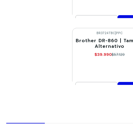
Cantidad
Comprar ahora
BR3724TBC
|
PPC
Brother DR-860 | Ta
-30%
Alternativo
$39.990
$57.129
Cantidad
Comprar ahora