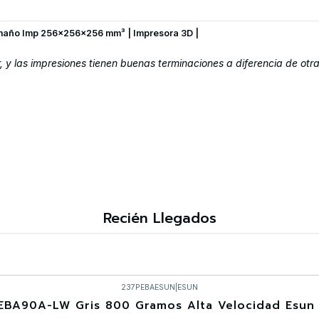
maño Imp 256×256×256 mm³ | Impresora 3D |
 las impresiones tienen buenas terminaciones a diferencia de otra
Recién Llegados
237PEBAESUN
|
ESUN
EBA90A-LW Gris 800 Gramos Alta Velocidad Esun 