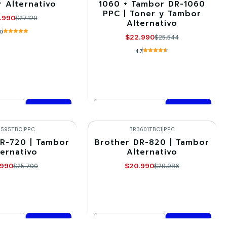
 Alternativo
1060 + Tambor DR-1060
PPC | Toner y Tambor
.990
$27.129
Alternativo
.0
$22.990
$25.544
4.7
Cantidad
mprar ahora
Comprar ahora
3595TBC
|
PPC
BR3601TBC1
|
PPC
R-720 | Tambor
Brother DR-820 | Tambor
-30%
ternativo
Alternativo
.990
$20.990
$25.700
$29.986