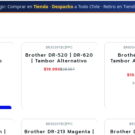
gir: Comprar en
Tienda
·
Despacho
a Todo Chile · Retiro en Tien
THER
Insumos BROTHER
BR3539TBC
|
PPC
BR800
|
Brother DR-520 | DR-620
Broth
-30%
-30%
o
| Tambor Alternativo
Tambor A
Agotado
Agotado
$19.990
$28.557
$19
5
VER DETALLES
VE
BR3620TBC
|
PPC
BR
n |
Brother DR-213 Magenta |
Brother 
-30%
-30%