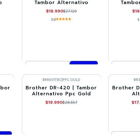
o
Tambor Alternativo
Tambor
$18.990
$18
$27.129
5.0
5
Cantidad
Cantidad
Comprar ahora
Co
BR8001TBC
|
PPC GOLD
BR
mbor
Brother DR-420 | Tambor
Brother D
-30%
-30%
Alternativo Ppc Gold
Al
Agotado
$19.990
$17
$28.557