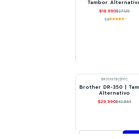
Tambor Alternativ
Agotado
$18.990
$27.129
5.0
VER DETALLES
BR3519TBC
|
PPC
Brother DR-350 | Ta
-30%
Alternativo
$29.990
$42.843