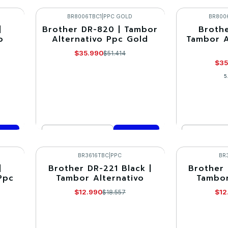
Cantidad
VER DETALLES
Co
BR8006TBC1
|
PPC GOLD
BR800
|
Brother DR-820 | Tambor
Brothe
-30%
-30%
o
Alternativo Ppc Gold
Tambor A
$35.990
$51.414
$35
5
Cantidad
Cantidad
Comprar ahora
Co
BR3616TBC
|
PPC
BR
|
Brother DR-221 Black |
Brother 
-30%
-30%
Ppc
Tambor Alternativo
Tambor
$12.990
$12
$18.557