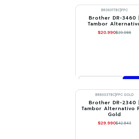
Cantidad
Comprar ahora
BR3601TBC
|
PPC
Brother DR-3460 
-30%
Tambor Alternativ
$20.990
$29.986
Cantidad
Comprar ahora
BR8003TBC
|
PPC GOLD
Brother DR-2340 
-30%
Tambor Alternativo 
Gold
$29.990
$42.843