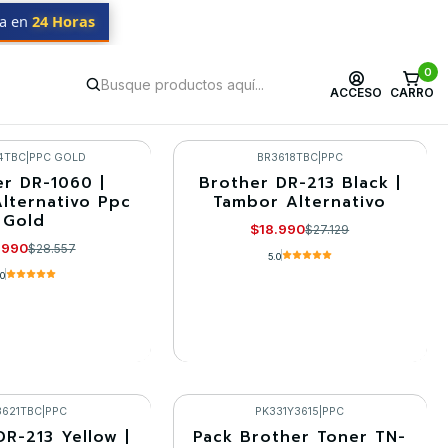
da en
24 Horas
0
ACCESO
CARRO
4TBC
|
PPC GOLD
BR3618TBC
|
PPC
er DR-1060 |
Brother DR-213 Black |
-30%
lternativo Ppc
Tambor Alternativo
Gold
Agotado
$18.990
$27.129
.990
$28.557
5.0
.0
R DETALLES
VER DETALLES
3621TBC
|
PPC
PK331Y3615
|
PPC
DR-213 Yellow |
Pack Brother Toner TN-
-10%