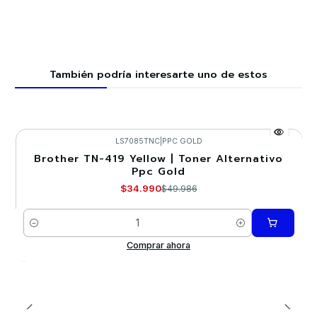
También podría interesarte uno de estos
LS7085TNC
|
PPC GOLD
Brother TN-419 Yellow | Toner Alternativo
-30%
Ppc Gold
$34.990
$49.986
Cantidad
Comprar ahora