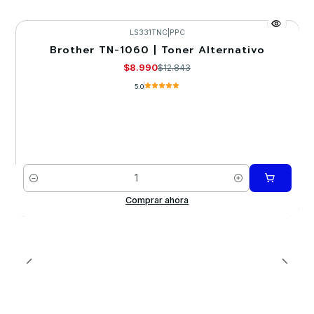
LS331TNC
|
PPC
Brother TN-1060 | Toner Alternativo
-30%
$8.990
$12.843
5.0
Cantidad
Comprar ahora