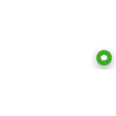
🕒 Horario: Lunes a Viernes, 8:45 a
17:50 hrs (continuado)
Estacionamientos Disponibles
Síguenos