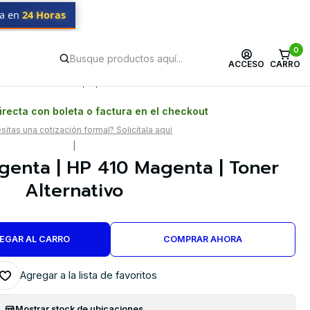
da en
24 Horas
0
ACCESO
CARRO
Postventa propia
Garantía en Chile
recta con boleta o factura en el checkout
itas una cotización formal? Solicítala aquí
|
enta | HP 410 Magenta | Toner
Alternativo
EGAR AL CARRO
COMPRAR AHORA
Agregar a la lista de favoritos
Mostrar stock de ubicaciones