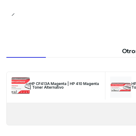
Otro
HP CF413A Magenta | HP 410 Magenta
HP
| Toner Alternativo
To