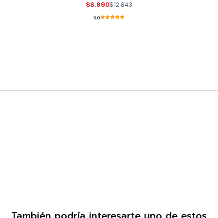
$8.990
$12.843
5.0
Comprar ahora
También podría interesarte uno de estos