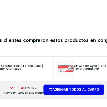
s clientes compraron estos productos en con
 CF410A Black | HP 410 Black |
HP CF411A Cyan | HP 4
ner Alternativo
Toner Alternativo
$55.560
$79.372
AGREGAR TODOS AL CARRO
¡Ahorra un 120% en esta oferta!