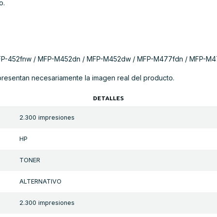
o.
P-452fnw / MFP-M452dn / MFP-M452dw / MFP-M477fdn / MFP-M
presentan necesariamente la imagen real del producto.
DETALLES
2.300 impresiones
HP
TONER
ALTERNATIVO
2.300 impresiones