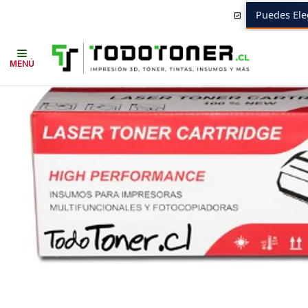
Puedes Ele
Inicio
Toner y tambor
Toner Alternativo
HP
Equipos HP
MFP-M37
MENÚ