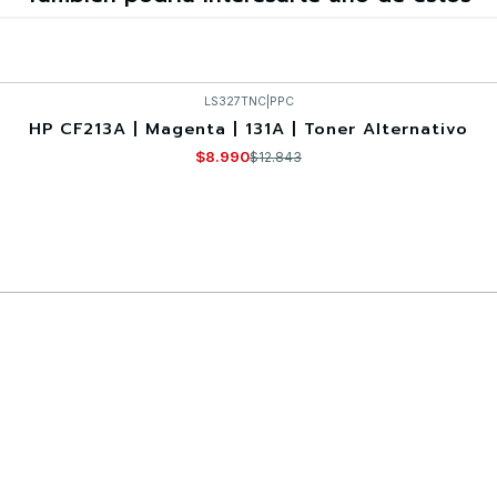
LS327TNC
|
PPC
HP CF213A | Magenta | 131A | Toner Alternativo
$8.990
$12.843
Comprar ahora