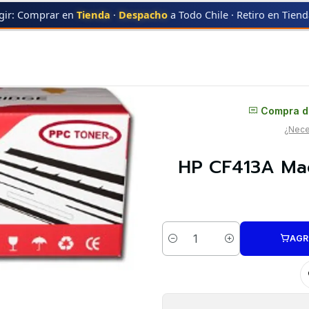
gir: Comprar en
Tienda
·
Despacho
a Todo Chile · Retiro en Tien
7
HP CF413A Magenta | HP 410 Magenta | Toner Alternativo
Distribuidor oficial
Compra di
¿Neces
HP CF413A Mag
AGR
Cantidad