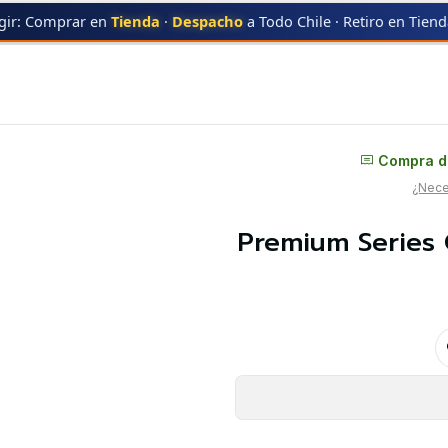
gir: Comprar en
Tienda
·
Despacho
a Todo Chile · Retiro en Tien
Mobius TG| Marca GaahIeri | Aerógrafo
Distribuidor oficial
Compra di
¿Neces
Premium Series