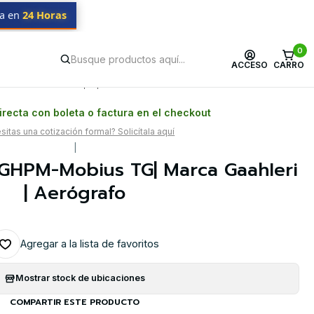
da en
24 Horas
0
ACCESO
CARRO
Postventa propia
Garantía en Chile
recta con boleta o factura en el checkout
itas una cotización formal? Solicítala aquí
|
 GHPM-Mobius TG| Marca GaahIeri
| Aerógrafo
Agregar a la lista de favoritos
Mostrar stock de ubicaciones
COMPARTIR ESTE PRODUCTO