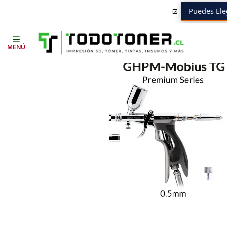
Puedes Ele
Inicio
Todo 3D
AERÓGRAFOS
AERÓGRAFO
Premium Series GHPM-
MENÚ