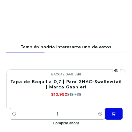
También podría interesarte uno de estos
GACC42
|
GAAHLERI
Tapa de Boquilla 0,7 | Para GHAC-Swallowtail
-20%
| Marca Gaahleri
$10.990
$13.738
Cantidad
Comprar ahora