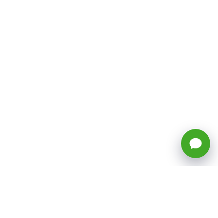
🕒 Horario: Lunes a Viernes, 8:45 a
17:50 hrs (continuado)