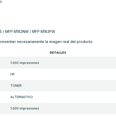
o.
5 / MFP M182NW / MFP M183FW
presentan necesariamente la imagen real del producto.
DETALLES
1.000 impresiones
HP
TONER
ALTERNATIVO
1.000 impresiones