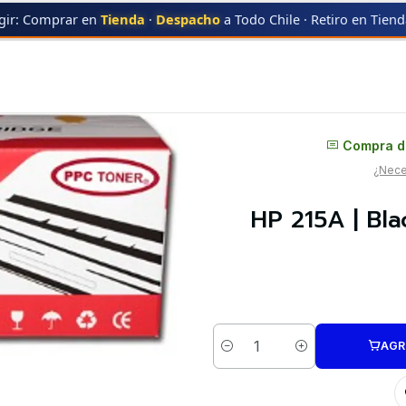
gir: Comprar en
Tienda
·
Despacho
a Todo Chile · Retiro en Tien
CK
HP 215A | Black | W2310A | Con Chip | Toner Alternativo
Distribuidor oficial
Compra di
¿Neces
HP 215A | Bla
AGR
Cantidad