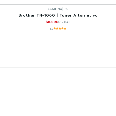
LS331TNC
|
PPC
Brother TN-1060 | Toner Alternativo
$8.990
$12.843
5.0
Comprar ahora