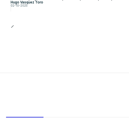
Hugo Vasquez Toro
02-10-2025