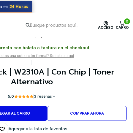
da en
24 Horas
0
ACCESO
CARRO
Postventa propia
Garantía en Chile
recta con boleta o factura en el checkout
itas una cotización formal? Solicítala aquí
|
ck | W2310A | Con Chip | Toner
Alternativo
5.0
3 reseñas
EGAR AL CARRO
COMPRAR AHORA
Agregar a la lista de favoritos