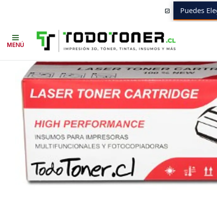
Puedes Ele
Inicio
Toner y tambor
Toner Alternativo
HP
Insumos HP
215A BLA
MENÚ