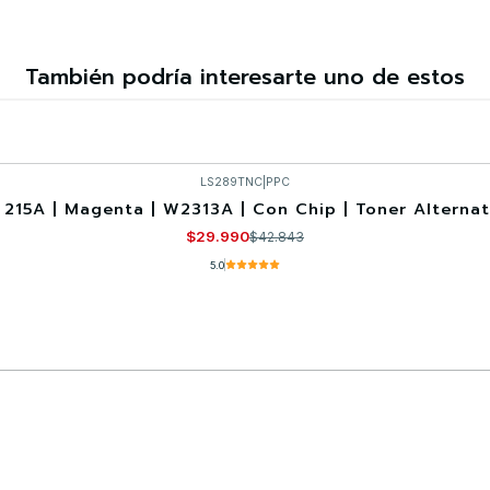
También podría interesarte uno de estos
LS289TNC
|
PPC
 215A | Magenta | W2313A | Con Chip | Toner Alternat
$29.990
$42.843
5.0
Comprar ahora