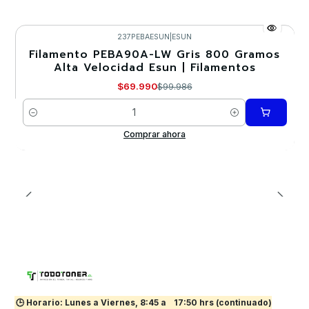
237PEBAESUN
|
ESUN
Filamento PEBA90A-LW Gris 800 Gramos
-30%
Alta Velocidad Esun | Filamentos
Nuevo
$69.990
$99.986
Cantidad
Comprar ahora
🕒 Horario: Lunes a Viernes, 8:45 a
17:50 hrs (continuado)