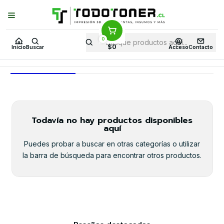
Puedes Elegir: Comprar en
Tienda
·
Despacho
a Todo Chile · Retiro en
Tienda en
24 Horas
0
Inicio
Todo 3D
ALTA VELOCIDAD
PLA+
$0
Inicio
Buscar
Acceso
Contacto
PLA+
Todavía no hay productos disponibles
aquí
Puedes probar a buscar en otras categorías o utilizar
la barra de búsqueda para encontrar otros productos.