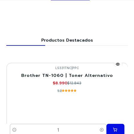
Productos Destacados
LS331TNC
|
PPC
Brother TN-1060 | Toner Alternativo
-30%
$8.990
$12.843
5.0
Cantidad