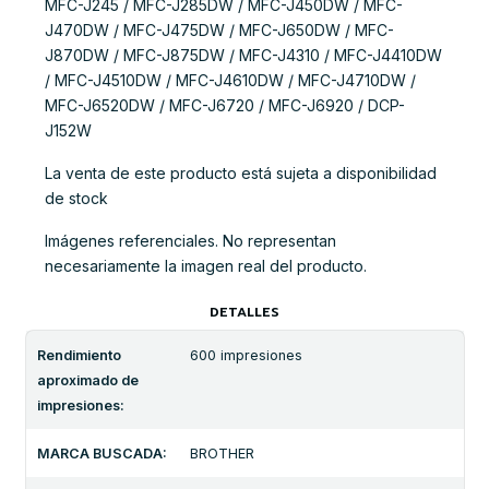
MFC-J245 / MFC-J285DW / MFC-J450DW / MFC-
J470DW / MFC-J475DW / MFC-J650DW / MFC-
J870DW / MFC-J875DW / MFC-J4310 / MFC-J4410DW
/ MFC-J4510DW / MFC-J4610DW / MFC-J4710DW /
MFC-J6520DW / MFC-J6720 / MFC-J6920 / DCP-
J152W
La venta de este producto está sujeta a disponibilidad
de stock
Imágenes referenciales. No representan
necesariamente la imagen real del producto.
DETALLES
Rendimiento
600 impresiones
aproximado de
impresiones:
MARCA BUSCADA:
BROTHER