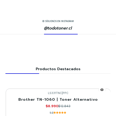
SÍGUENOS EN INSTAGRAM
@todotoner.cl
Productos Destacados
LS331TNC
|
PPC
Brother TN-1060 | Toner Alternativo
-30%
$8.990
$12.843
5.0