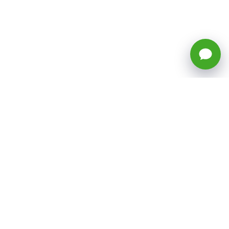
🕒 Horario: Lunes a Viernes, 8:45 a
17:50 hrs (continuado)
Estacionamientos Disponibles
Síguenos
CATEGORÍAS
Inicio
ventas@todotoner.cl
Teléfono +56226958460
Términos y Condiciones