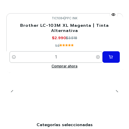
TIC1084
|
PPC INK
Brother LC-103M XL Magenta | Tinta
-15%
Alternativa
$2.990
$3.518
5.0
Cantidad
Comprar ahora
Categorías seleccionadas