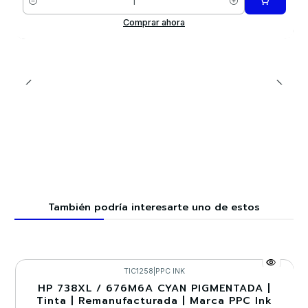
Cantidad
Comprar ahora
También podría interesarte uno de estos
TIC1258
|
PPC INK
HP 738XL / 676M6A CYAN PIGMENTADA |
-15%
Tinta | Remanufacturada | Marca PPC Ink