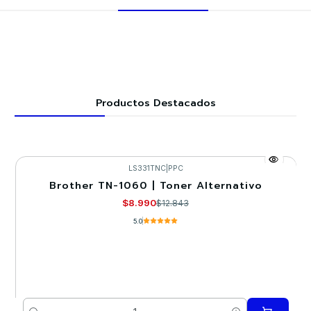
Productos Destacados
LS331TNC
|
PPC
Brother TN-1060 | Toner Alternativo
-30%
$8.990
$12.843
5.0