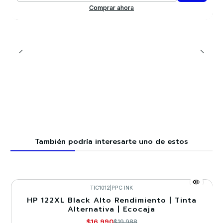
Comprar ahora
También podría interesarte uno de estos
TIC1012
|
PPC INK
HP 122XL Black Alto Rendimiento | Tinta
-15%
Alternativa | Ecocaja
$16.990
$19.988