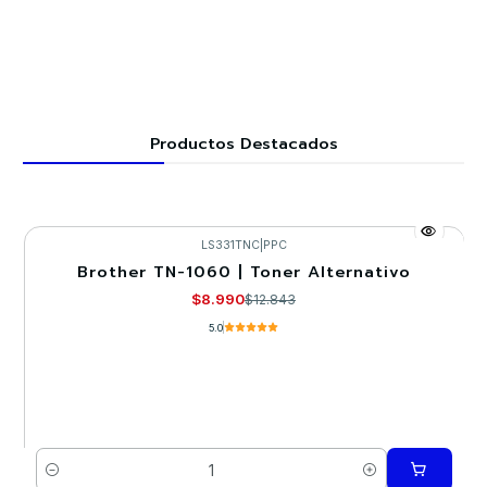
Productos Destacados
LS331TNC
|
PPC
Brother TN-1060 | Toner Alternativo
-30%
$8.990
$12.843
5.0
Cantidad