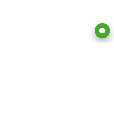
🕒 Horario: Lunes a Viernes, 8:45 a
17:50 hrs (continuado)
Estacionamientos Disponibles
Síguenos
CATEGORÍAS
Inicio
ventas@todotoner.cl
Teléfono +56226958460