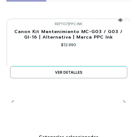
REPTIC7
|
PPC INK
Agotado
Canon Kit Mantenimiento MC-G03 / G03 /
GI-16 | Alternativa | Marca PPC Ink
$12.990
VER DETALLES