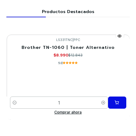
Productos Destacados
LS331TNC
|
PPC
Brother TN-1060 | Toner Alternativo
-30%
$8.990
$12.843
5.0
Cantidad
Comprar ahora