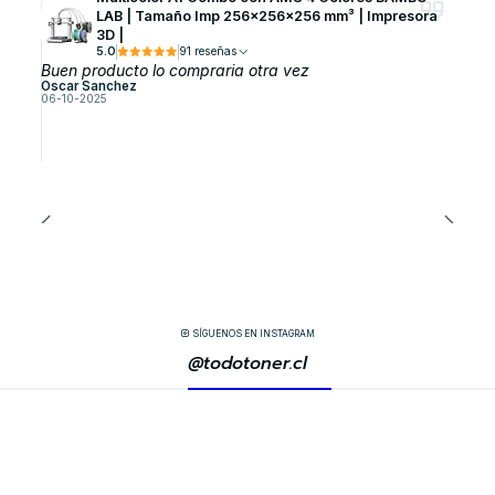
LAB | Tamaño Imp 256×256×256 mm³ | Impresora
3D |
5.0
91 reseñas
Buen producto lo compraria otra vez
Oscar Sanchez
06-10-2025
SÍGUENOS EN INSTAGRAM
@todotoner.cl