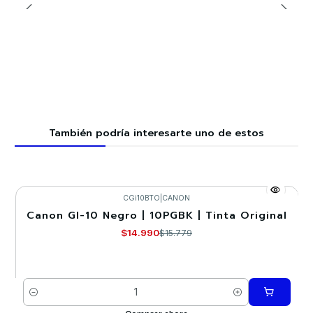
También podría interesarte uno de estos
CGi10BTO
|
CANON
Canon GI-10 Negro | 10PGBK | Tinta Original
-5%
$14.990
$15.779
Cantidad