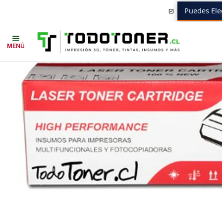
Puedes Ele
Inicio
Toner y tambor
Tambor Alternativo
CANON
Insumos CANON
MENÚ