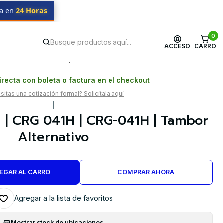
da en
24 Horas
0
ACCESO
CARRO
Postventa propia
Garantía en Chile
recta con boleta o factura en el checkout
itas una cotización formal? Solicítala aquí
|
| CRG 041H | CRG-041H | Tambor
Alternativo
EGAR AL CARRO
COMPRAR AHORA
Agregar a la lista de favoritos
Mostrar stock de ubicaciones