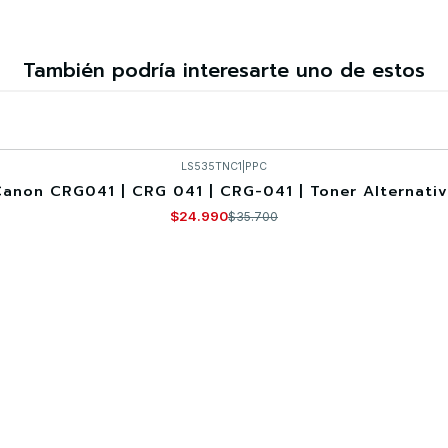
También podría interesarte uno de estos
LS535TNC1
|
PPC
anon CRG041 | CRG 041 | CRG-041 | Toner Alternati
$24.990
$35.700
VER DETALLES