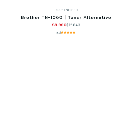
LS331TNC
|
PPC
Brother TN-1060 | Toner Alternativo
$8.990
$12.843
5.0
Comprar ahora