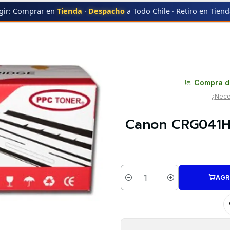
gir: Comprar en
Tienda
·
Despacho
a Todo Chile · Retiro en Tien
CRG041H
Canon CRG041H | CRG 041H | CRG-041H | Tambor Alternativo
Distribuidor oficial
Compra di
¿Neces
Canon CRG041H 
AGR
Cantidad