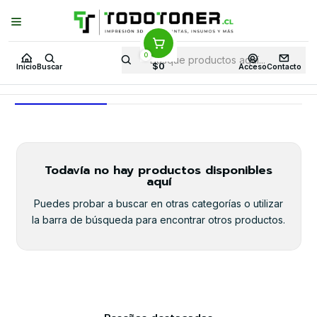
Puedes Elegir: Comprar en
Tienda
·
Despacho
a Todo Chile · Retiro en
Tienda en
24 Horas
0
Inicio
Todo 3D
FILAMENTOS
PLA
BAMULAB
$0
Inicio
Buscar
Acceso
Contacto
BAMULAB
Todavía no hay productos disponibles
aquí
Puedes probar a buscar en otras categorías o utilizar
la barra de búsqueda para encontrar otros productos.