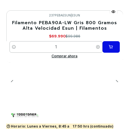
237PEBAESUN
|
ESUN
Filamento PEBA90A-LW Gris 800 Gramos
-30%
Alta Velocidad Esun | Filamentos
$69.990
$99.986
Cantidad
Comprar ahora
🕒 Horario: Lunes a Viernes, 8:45 a
17:50 hrs (continuado)