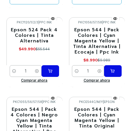
PKC1120/1/2/3
|
PPC INK
PKC1056/57/58
|
PPC INK
Epson 524 Pack 4
Epson 544 | Pack
-10%
-10%
Colores | Tinta
Colores | Cyan
Alternativa
Magenta Yellow |
Tinta Alternativa |
$49.990
$55.544
Ecocaja | Ppc Ink
$8.990
$9.989
Cantidad
Cantidad
Comprar ahora
Comprar ahora
PKC1055/56/57/58
|
PPC INK
PKCE544C/M/Y
|
EPSON
Epson 544 | Pack
Epson 544 | Pack
-10%
-10%
4 Colores | Negro
Colores | Cyan
Cyan Magenta
Magenta Yellow |
Agotado
Yellow | Tinta
Tinta Original