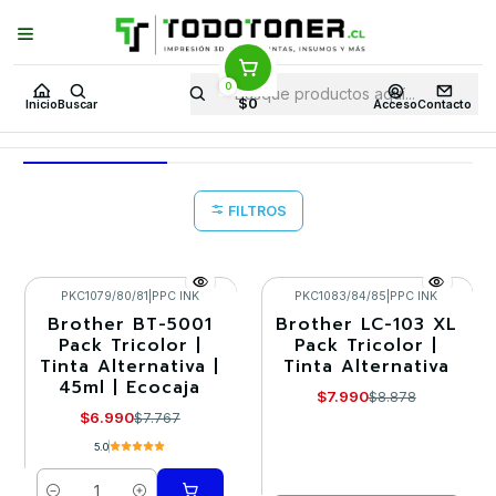
Puedes Elegir: Comprar en
Tienda
·
Despacho
a Todo Chile · Retiro en
Tienda en
24 Horas
0
Inicio
Todo packs
PACK DE TINTAS
$0
Inicio
Buscar
Acceso
Contacto
PACK DE TINTAS
FILTROS
PKC1079/80/81
|
PPC INK
PKC1083/84/85
|
PPC INK
Brother BT-5001
Brother LC-103 XL
-10%
-10%
Pack Tricolor |
Pack Tricolor |
Tinta Alternativa |
Tinta Alternativa
Agotado
45ml | Ecocaja
$7.990
$8.878
$6.990
$7.767
5.0