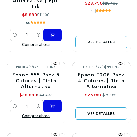
Alternativa | Ppc
$23.790
$26.433
Ink
5.0
$9.990
$11.100
5.0
Cantidad
VER DETALLES
Comprar ahora
PKC1114/5/6/7/8
|
PPC INK
PKC1110/1/2/3
|
PPC INK
Epson 555 Pack 5
Epson T206 Pack
-10%
-10%
Colores | Tinta
4 Colores | Tinta
Alternativa
Alternativa
Agotado
$39.990
$26.990
$44.433
$29.989
Cantidad
VER DETALLES
Comprar ahora