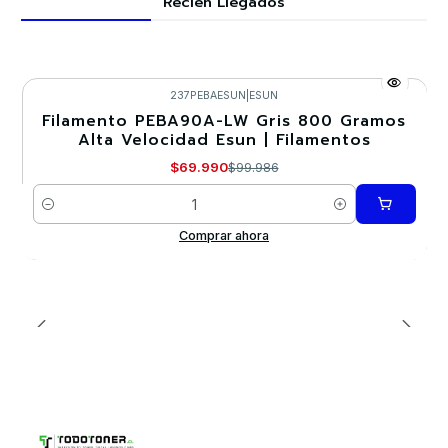
Recién Llegados
237PEBAESUN
|
ESUN
Filamento PEBA90A-LW Gris 800 Gramos
-30%
Alta Velocidad Esun | Filamentos
Nuevo
$69.990
$99.986
Cantidad
Comprar ahora