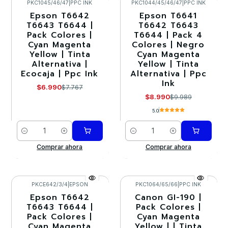
PKC1045/46/47
|
PPC INK
PKC1044/45/46/47
|
PPC INK
Epson T6642
Epson T6641
-10%
-10%
T6643 T6644 |
T6642 T6643
Pack Colores |
T6644 | Pack 4
Cyan Magenta
Colores | Negro
Yellow | Tinta
Cyan Magenta
Alternativa |
Yellow | Tinta
Ecocaja | Ppc Ink
Alternativa | Ppc
Ink
$6.990
$7.767
$8.990
$9.989
5.0
Cantidad
Cantidad
Comprar ahora
Comprar ahora
PKCE642/3/4
|
EPSON
PKC1064/65/66
|
PPC INK
Epson T6642
Canon GI-190 |
-10%
-10%
T6643 T6644 |
Pack Colores |
Pack Colores |
Cyan Magenta
Agotado
Agotado
Cyan Magenta
Yellow | | Tinta