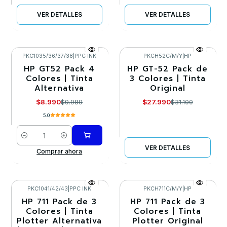
VER DETALLES
VER DETALLES
PKC1035/36/37/38
|
PPC INK
PKCH52C/M/Y
|
HP
HP GT52 Pack 4
HP GT-52 Pack de
-10%
-10%
Colores | Tinta
3 Colores | Tinta
Alternativa
Original
Agotado
$8.990
$27.990
$9.989
$31.100
5.0
Cantidad
VER DETALLES
Comprar ahora
PKC1041/42/43
|
PPC INK
PKCH711C/M/Y
|
HP
HP 711 Pack de 3
HP 711 Pack de 3
-10%
-10%
Colores | Tinta
Colores | Tinta
Plotter Alternativa
Plotter Original
Agotado
Agotado