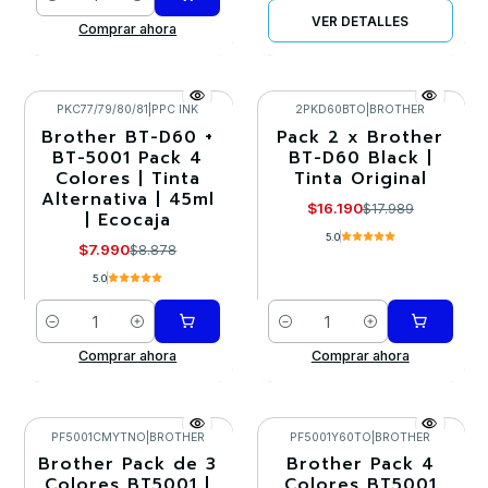
Cantidad
VER DETALLES
Comprar ahora
PKC77/79/80/81
|
PPC INK
2PKD60BTO
|
BROTHER
Brother BT-D60 +
Pack 2 x Brother
-10%
-10%
BT-5001 Pack 4
BT-D60 Black |
Colores | Tinta
Tinta Original
Alternativa | 45ml
$16.190
$17.989
| Ecocaja
5.0
$7.990
$8.878
5.0
Cantidad
Cantidad
Comprar ahora
Comprar ahora
PF5001CMYTNO
|
BROTHER
PF5001Y60TO
|
BROTHER
Brother Pack de 3
Brother Pack 4
-10%
-10%
Colores BT5001 |
Colores BT5001