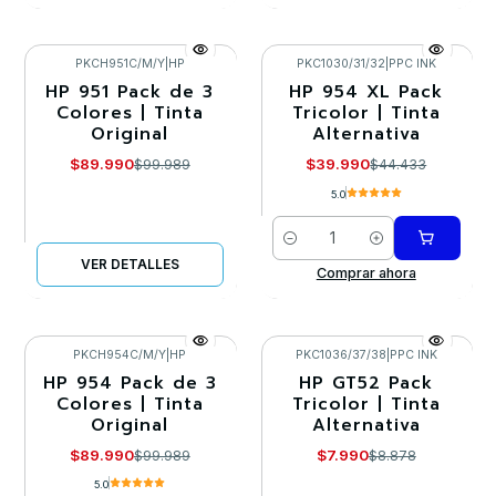
PKCH951C/M/Y
|
HP
PKC1030/31/32
|
PPC INK
HP 951 Pack de 3
HP 954 XL Pack
-10%
-10%
Colores | Tinta
Tricolor | Tinta
Original
Alternativa
Agotado
$89.990
$39.990
$99.989
$44.433
5.0
Cantidad
VER DETALLES
Comprar ahora
PKCH954C/M/Y
|
HP
PKC1036/37/38
|
PPC INK
HP 954 Pack de 3
HP GT52 Pack
-10%
-10%
Colores | Tinta
Tricolor | Tinta
Original
Alternativa
Agotado
Agotado
$89.990
$7.990
$99.989
$8.878
5.0