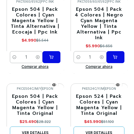
PKC1060/61/62
|
PPC INK
PKC1059/60/61/62
|
PPC INK
Epson 504 | Pack
Epson 504 | Pack
-10%
-10%
Colores | Cyan
4 Colores | Negro
Magenta Yellow |
Cyan Magenta
Tinta Alternativa |
Yellow | Tinta
Ecocaja | Ppc Ink
Alternativa | Ppc
Ink
$4.990
$5.544
$5.990
$6.656
Cantidad
Cantidad
Comprar ahora
Comprar ahora
PKCE504C/M/Y
|
EPSON
PKE524C/Y/M
|
EPSON
Epson 504 | Pack
Epson 524 | Pack
-10%
-10%
Colores | Cyan
Colores | Cyan
Magenta Yellow |
Magenta Yellow |
Agotado
Agotado
Tinta Original
Tinta Original
$25.490
$45.990
$28.322
$51.100
VER DETALLES
VER DETALLES