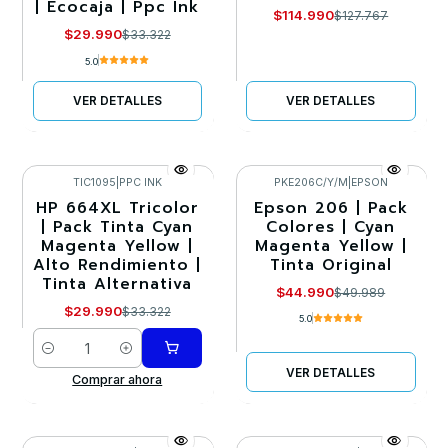
| Ecocaja | Ppc Ink
$114.990
$127.767
$29.990
$33.322
5.0
VER DETALLES
VER DETALLES
TIC1095
|
PPC INK
PKE206C/Y/M
|
EPSON
HP 664XL Tricolor
Epson 206 | Pack
-10%
-10%
| Pack Tinta Cyan
Colores | Cyan
Magenta Yellow |
Magenta Yellow |
Agotado
Alto Rendimiento |
Tinta Original
Tinta Alternativa
$44.990
$49.989
$29.990
$33.322
5.0
Cantidad
VER DETALLES
Comprar ahora