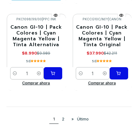
PKC1098/99/00
|
PPC INK
PKCCG10C/M/Y
|
CANON
Canon GI-10 | Pack
Canon GI-10 | Pack
-10%
-10%
Colores | Cyan
Colores | Cyan
Magenta Yellow |
Magenta Yellow |
Tinta Alternativa
Tinta Original
$8.990
$37.990
$9.989
$42.211
5.0
5.0
Cantidad
Cantidad
Comprar ahora
Comprar ahora
1
2
»
Último