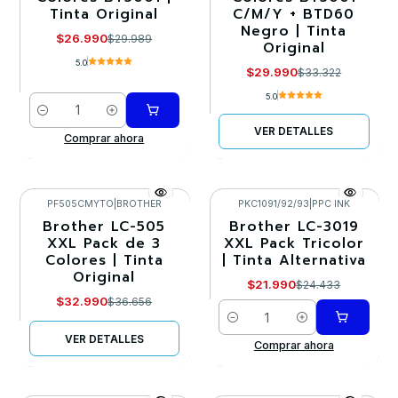
Tinta Original
C/M/Y + BTD60
Agotado
Negro | Tinta
$26.990
$29.989
Original
5.0
$29.990
$33.322
5.0
Cantidad
VER DETALLES
Comprar ahora
PF505CMYTO
|
BROTHER
PKC1091/92/93
|
PPC INK
Brother LC-505
Brother LC-3019
-10%
-10%
XXL Pack de 3
XXL Pack Tricolor
Colores | Tinta
| Tinta Alternativa
Agotado
Original
$21.990
$24.433
$32.990
$36.656
Cantidad
VER DETALLES
Comprar ahora