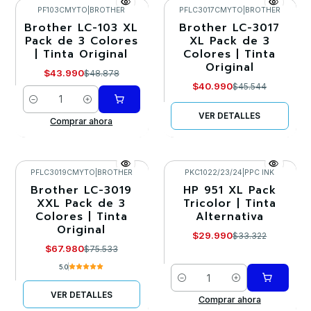
PF103CMYTO
|
BROTHER
PFLC3017CMYTO
|
BROTHER
Brother LC-103 XL
Brother LC-3017
-10%
-10%
Pack de 3 Colores
XL Pack de 3
| Tinta Original
Colores | Tinta
Agotado
Original
$43.990
$48.878
$40.990
$45.544
Cantidad
VER DETALLES
Comprar ahora
PFLC3019CMYTO
|
BROTHER
PKC1022/23/24
|
PPC INK
Brother LC-3019
HP 951 XL Pack
-10%
-10%
XXL Pack de 3
Tricolor | Tinta
Colores | Tinta
Alternativa
Agotado
Original
$29.990
$33.322
$67.980
$75.533
5.0
Cantidad
VER DETALLES
Comprar ahora