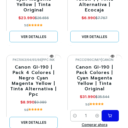
Yellow | Tinta
Alternativa |
Original
Ecocaja
$23.990
$6.990
$26.656
$7.767
5.0
VER DETALLES
VER DETALLES
PKC1063/64/65/66
|
PPC INK
PKCCG190C/M/Y
|
CANON
Canon GI-190 |
Canon GI-190 |
-10%
-10%
Pack 4 Colores |
Pack Colores |
Negro Cyan
Cyan Magenta
Agotado
Magenta Yellow |
Yellow | Tinta
Tinta Alternativa |
Original
Ppc
$31.990
$35.544
$8.990
$9.989
5.0
5.0
Cantidad
VER DETALLES
Comprar ahora