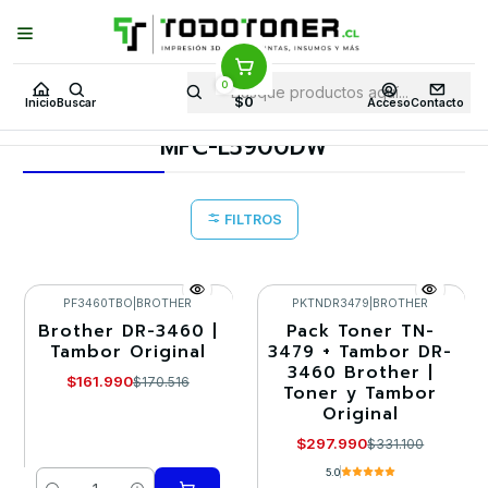
Puedes Elegir: Comprar en
Tienda
·
Despacho
a Todo Chile · Retiro en
Tienda en
24 Horas
0
Inicio
Toner y tambor
Tambor Original
BROTHER
$0
Inicio
Buscar
Acceso
Contacto
Equipos BROTHER
MFC-L5900DW
MFC-L5900DW
FILTROS
PF3460TBO
|
BROTHER
PKTNDR3479
|
BROTHER
Brother DR-3460 |
Pack Toner TN-
-5%
-10%
Tambor Original
3479 + Tambor DR-
3460 Brother |
Agotado
$161.990
$170.516
Toner y Tambor
Original
$297.990
$331.100
5.0