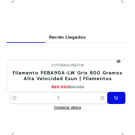
Recién Llegados
237PEBAESUN
|
ESUN
Filamento PEBA90A-LW Gris 800 Gramos
-30%
Alta Velocidad Esun | Filamentos
Nuevo
$69.990
$99.986
Cantidad
Comprar ahora