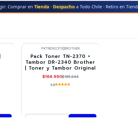
gir: Comprar en
Tienda
·
Despacho
a Todo Chile · Retiro en Tien
R
MFC-L2700
MFC-L2700
PKTNDR2370
|
BROTHER
|
Pack Toner TN-2370 +
-10%
Tambor DR-2340 Brother
| Toner y Tambor Original
$166.990
$185.544
5.0
Cantidad
Comprar ahora