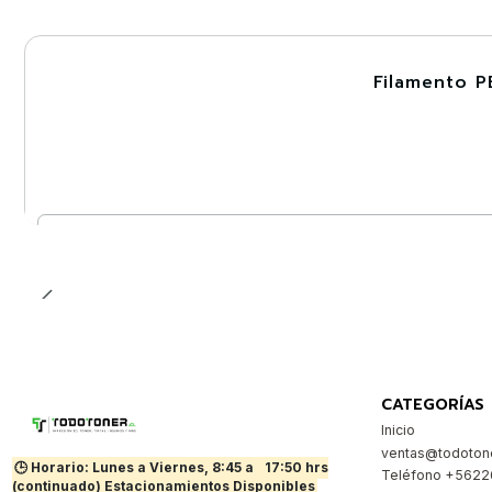
Filamento P
-30%
Cantidad
CATEGORÍAS
Inicio
ventas@todotone
🕒 Horario: Lunes a Viernes, 8:45 a
17:50 hrs
Teléfono +562
(continuado) Estacionamientos Disponibles