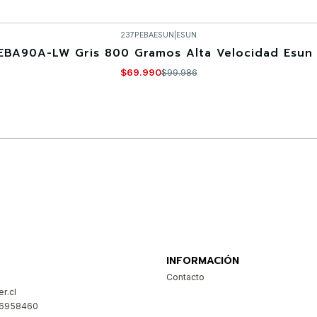
237PEBAESUN
|
ESUN
EBA90A-LW Gris 800 Gramos Alta Velocidad Esun 
$69.990
$99.986
Comprar ahora
INFORMACIÓN
Contacto
r.cl
26958460