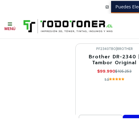
Puedes Ele
Inicio
Toner y tambor
Tambor Original
BROTHER
Equipos BROTHE
MENÚ
PF2340TBO
|
BROTHER
Brother DR-2340 
-5%
Tambor Original
$99.990
$105.253
5.0
Cantidad
Comprar ahora