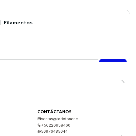
| Filamentos
CONTÁCTANOS
ventas@todotoner.cl
+56226958460
56976485644