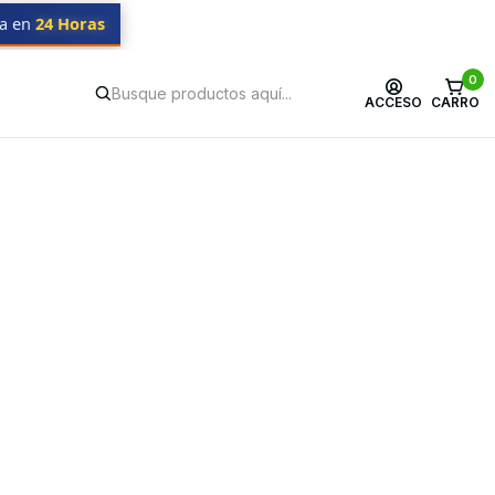
da en
24 Horas
0
ACCESO
CARRO