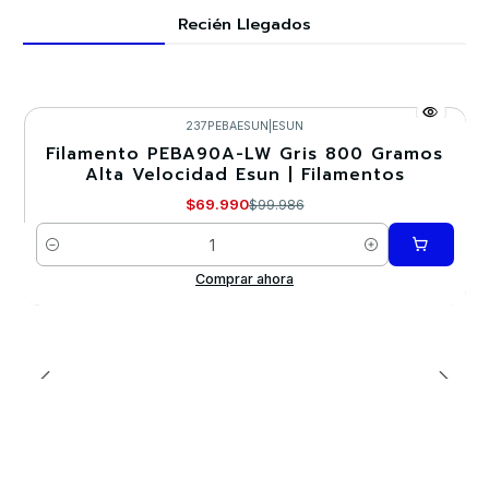
Recién Llegados
237PEBAESUN
|
ESUN
Filamento PEBA90A-LW Gris 800 Gramos
-30%
Alta Velocidad Esun | Filamentos
$69.990
$99.986
Cantidad
Comprar ahora