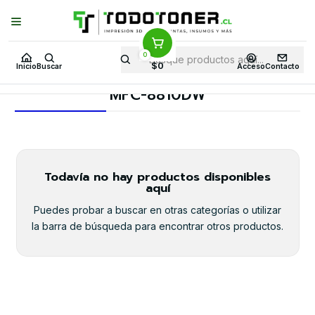
Puedes Elegir: Comprar en
Tienda
·
Despacho
a Todo Chile · Retiro en
Tienda en
24 Horas
0
Inicio
Toner y tambor
Tambor Original
BROTHER
$0
Inicio
Buscar
Acceso
Contacto
Equipos BROTHER
MFC-8810DW
MFC-8810DW
Todavía no hay productos disponibles
aquí
Puedes probar a buscar en otras categorías o utilizar
la barra de búsqueda para encontrar otros productos.