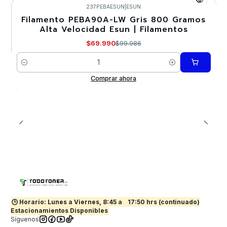
237PEBAESUN
|
ESUN
Filamento PEBA90A-LW Gris 800 Gramos
-30%
Alta Velocidad Esun | Filamentos
Nuevo
$69.990
$99.986
Cantidad
Comprar ahora
🕒 Horario: Lunes a Viernes, 8:45 a
17:50 hrs (continuado)
Estacionamientos Disponibles
Síguenos