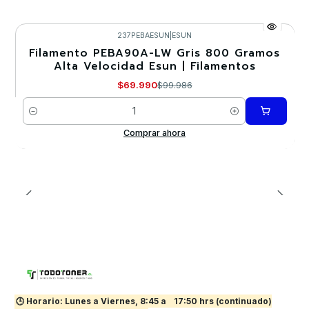
237PEBAESUN
|
ESUN
Filamento PEBA90A-LW Gris 800 Gramos
-30%
Alta Velocidad Esun | Filamentos
Nuevo
$69.990
$99.986
Cantidad
Comprar ahora
🕒 Horario: Lunes a Viernes, 8:45 a
17:50 hrs (continuado)