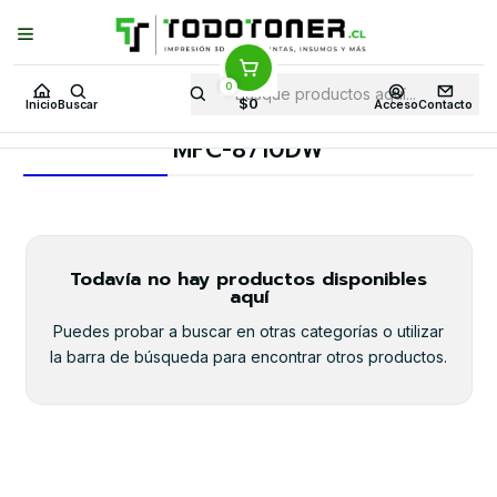
Puedes Elegir: Comprar en
Tienda
·
Despacho
a Todo Chile · Retiro en
Tienda en
24 Horas
0
Inicio
Toner y tambor
Tambor Original
BROTHER
$0
Inicio
Buscar
Acceso
Contacto
Equipos BROTHER
MFC-8710DW
MFC-8710DW
Todavía no hay productos disponibles
aquí
Puedes probar a buscar en otras categorías o utilizar
la barra de búsqueda para encontrar otros productos.